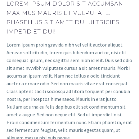
LOREM IPSUM DOLOR SIT ACCUMSAN
MAXIMUS MAURIS ET VULPUTATE.
PHASELLUS SIT AMET DUI ULTRICIES
IMPERDIET DUI!
Lorem Ipsum proin gravida nibh vel velit auctor aliquet.
Aenean sollicitudin, lorem quis bibendum auctor, nisi elit
consequat ipsum, nec sagittis sem nibh id elit. Duis sed odio
sit amet nvvvibh vulputate cursus a sit amet mauris. Morbi
accumsan ipsum velit. Nam nec tellus a odio tincidunt
auctor a ornare odio. Sed non mauris vitae erat consequat.
Class aptent taciti sociosqu ad litora torquent per conubia
nostra, per inceptos himenaeos. Mauris in erat justo.
Nullam ac urna eu felis dapibus elit set condimentum sit
amet a augue. Sed non neque elit. Sed ut imperdiet nisi.
Proin condimentum fermentum nunc. Etiam pharetra, erat
sed fermentum feugiat, velit mauris egestas quam, ut
aliquam massa nisl quis neque.