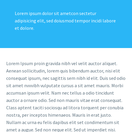
Lorem ipsum dolor sit ametcon sectetur
adipisicing elit, sed doiusmod tempor incidi labore
et dolore.
Lorem Ipsum proin gravida nibh vel velit auctor aliquet.
Aenean sollicitudin, lorem quis bibendum auctor, nisi elit
consequat ipsum, nec sagittis sem nibh id elit. Duis sed odio
sit amet nvvvibh vulputate cursus a sit amet mauris. Morbi
accumsan ipsum velit. Nam nec tellus a odio tincidunt
auctor a ornare odio. Sed non mauris vitae erat consequat.
Class aptent taciti sociosqu ad litora torquent per conubia
nostra, per inceptos himenaeos. Mauris in erat justo.
Nullam ac urna eu felis dapibus elit set condimentum sit
amet a augue. Sed non neque elit. Sed ut imperdiet nisi.